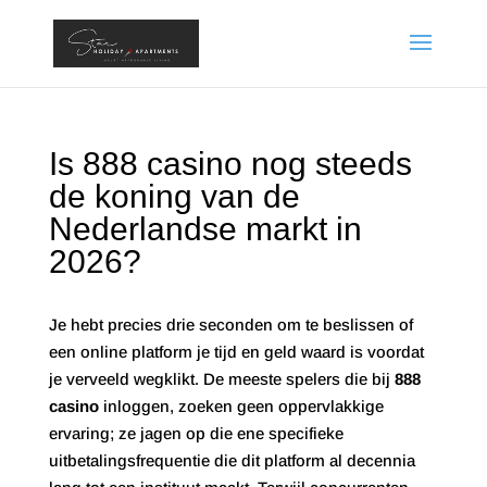
Is 888 casino nog steeds
de koning van de
Nederlandse markt in
2026?
Je hebt precies drie seconden om te beslissen of
een online platform je tijd en geld waard is voordat
je verveeld wegklikt. De meeste spelers die bij
888
casino
inloggen, zoeken geen oppervlakkige
ervaring; ze jagen op die ene specifieke
uitbetalingsfrequentie die dit platform al decennia