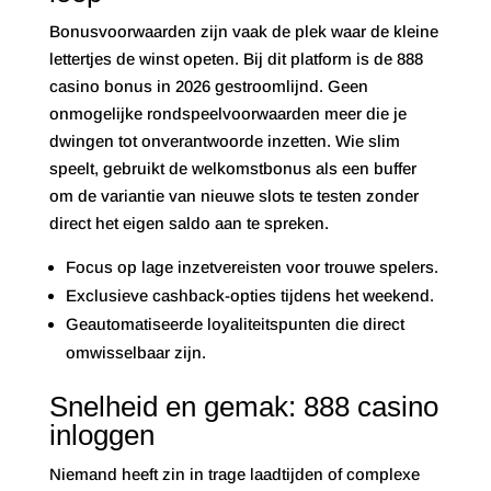
Bonusvoorwaarden zijn vaak de plek waar de kleine
lettertjes de winst opeten. Bij dit platform is de 888
casino bonus in 2026 gestroomlijnd. Geen
onmogelijke rondspeelvoorwaarden meer die je
dwingen tot onverantwoorde inzetten. Wie slim
speelt, gebruikt de welkomstbonus als een buffer
om de variantie van nieuwe slots te testen zonder
direct het eigen saldo aan te spreken.
Focus op lage inzetvereisten voor trouwe spelers.
Exclusieve cashback-opties tijdens het weekend.
Geautomatiseerde loyaliteitspunten die direct
omwisselbaar zijn.
Snelheid en gemak: 888 casino
inloggen
Niemand heeft zin in trage laadtijden of complexe