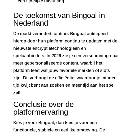
een tijdelijke uitsluiting.
De toekomst van Bingoal in
Nederland
De markt verandert continu. Bingoal anticipeert
hierop door hun platform continu te updaten met de
nieuwste encryptietechnologieën en
spelaanbieders. In 2026 zie je een verschuiving naar
meer gepersonaliseerde content, waarbij het
platform leert wat jouw favoriete markten of slots
zijn. Dit verhoogt de efficiëntie, waardoor je minder
tijd kwijt bent aan zoeken en meer tijd aan het spel
zelf.
Conclusie over de
platformervaring
Kies je voor Bingoal, dan kies je voor een
functionele, stabiele en eerlijke omgeving. De