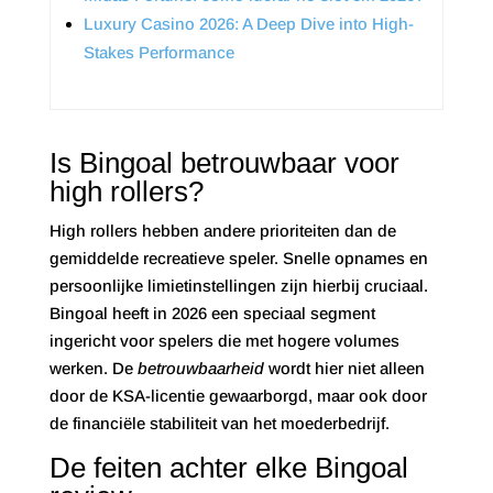
Luxury Casino 2026: A Deep Dive into High-
Stakes Performance
Is Bingoal betrouwbaar voor
high rollers?
High rollers hebben andere prioriteiten dan de
gemiddelde recreatieve speler. Snelle opnames en
persoonlijke limietinstellingen zijn hierbij cruciaal.
Bingoal heeft in 2026 een speciaal segment
ingericht voor spelers die met hogere volumes
werken. De
betrouwbaarheid
wordt hier niet alleen
door de KSA-licentie gewaarborgd, maar ook door
de financiële stabiliteit van het moederbedrijf.
De feiten achter elke Bingoal