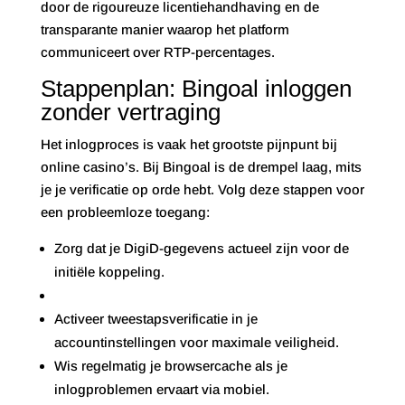
door de rigoureuze licentiehandhaving en de
transparante manier waarop het platform
communiceert over RTP-percentages.
Stappenplan: Bingoal inloggen
zonder vertraging
Het inlogproces is vaak het grootste pijnpunt bij
online casino’s. Bij Bingoal is de drempel laag, mits
je je verificatie op orde hebt. Volg deze stappen voor
een probleemloze toegang:
Zorg dat je DigiD-gegevens actueel zijn voor de
initiële koppeling.
Activeer tweestapsverificatie in je
accountinstellingen voor maximale veiligheid.
Wis regelmatig je browsercache als je
inlogproblemen ervaart via mobiel.