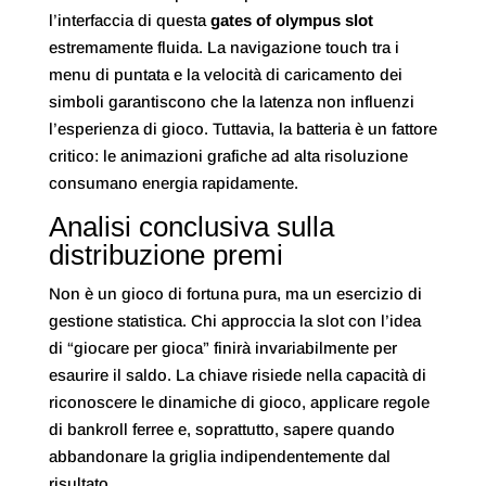
l’interfaccia di questa
gates of olympus slot
estremamente fluida. La navigazione touch tra i
menu di puntata e la velocità di caricamento dei
simboli garantiscono che la latenza non influenzi
l’esperienza di gioco. Tuttavia, la batteria è un fattore
critico: le animazioni grafiche ad alta risoluzione
consumano energia rapidamente.
Analisi conclusiva sulla
distribuzione premi
Non è un gioco di fortuna pura, ma un esercizio di
gestione statistica. Chi approccia la slot con l’idea
di “giocare per gioca” finirà invariabilmente per
esaurire il saldo. La chiave risiede nella capacità di
riconoscere le dinamiche di gioco, applicare regole
di bankroll ferree e, soprattutto, sapere quando
abbandonare la griglia indipendentemente dal
risultato.