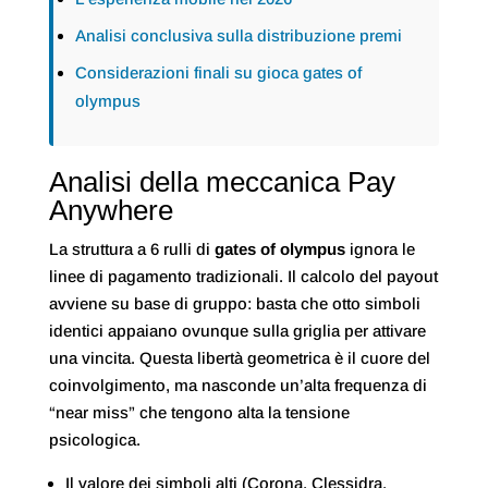
Analisi conclusiva sulla distribuzione premi
Considerazioni finali su gioca gates of
olympus
Analisi della meccanica Pay
Anywhere
La struttura a 6 rulli di
gates of olympus
ignora le
linee di pagamento tradizionali. Il calcolo del payout
avviene su base di gruppo: basta che otto simboli
identici appaiano ovunque sulla griglia per attivare
una vincita. Questa libertà geometrica è il cuore del
coinvolgimento, ma nasconde un’alta frequenza di
“near miss” che tengono alta la tensione
psicologica.
Il valore dei simboli alti (Corona, Clessidra,