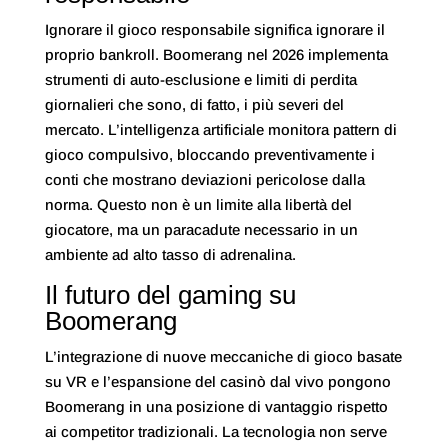
Ignorare il gioco responsabile significa ignorare il
proprio bankroll. Boomerang nel 2026 implementa
strumenti di auto-esclusione e limiti di perdita
giornalieri che sono, di fatto, i più severi del
mercato. L’intelligenza artificiale monitora pattern di
gioco compulsivo, bloccando preventivamente i
conti che mostrano deviazioni pericolose dalla
norma. Questo non è un limite alla libertà del
giocatore, ma un paracadute necessario in un
ambiente ad alto tasso di adrenalina.
Il futuro del gaming su
Boomerang
L’integrazione di nuove meccaniche di gioco basate
su VR e l’espansione del casinò dal vivo pongono
Boomerang in una posizione di vantaggio rispetto
ai competitor tradizionali. La tecnologia non serve