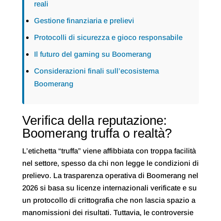
reali
Gestione finanziaria e prelievi
Protocolli di sicurezza e gioco responsabile
Il futuro del gaming su Boomerang
Considerazioni finali sull’ecosistema
Boomerang
Verifica della reputazione:
Boomerang truffa o realtà?
L’etichetta “truffa” viene affibbiata con troppa facilità
nel settore, spesso da chi non legge le condizioni di
prelievo. La trasparenza operativa di Boomerang nel
2026 si basa su licenze internazionali verificate e su
un protocollo di crittografia che non lascia spazio a
manomissioni dei risultati. Tuttavia, le controversie