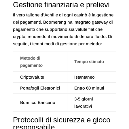
Gestione finanziaria e prelievi
Il vero tallone d’Achille di ogni casinò è la gestione
dei pagamenti. Boomerang ha integrato gateway di
pagamento che supportano sia valute fiat che
crypto, rendendo il movimento di denaro fluido. Di
seguito, i tempi medi di gestione per metodo:
Metodo di
Tempo stimato
pagamento
Criptovalute
Istantaneo
Portafogli Elettronici
Entro 60 minuti
3-5 giorni
Bonifico Bancario
lavorativi
Protocolli di sicurezza e gioco
responsabile