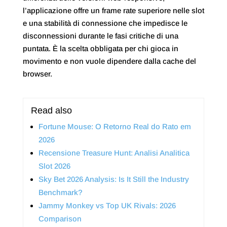
l’applicazione offre un frame rate superiore nelle slot
e una stabilità di connessione che impedisce le
disconnessioni durante le fasi critiche di una
puntata. È la scelta obbligata per chi gioca in
movimento e non vuole dipendere dalla cache del
browser.
Read also
Fortune Mouse: O Retorno Real do Rato em
2026
Recensione Treasure Hunt: Analisi Analitica
Slot 2026
Sky Bet 2026 Analysis: Is It Still the Industry
Benchmark?
Jammy Monkey vs Top UK Rivals: 2026
Comparison