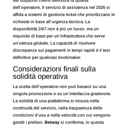
del supporto clienti definisce la qualità
dell’operatore. Il servizio di assistenza nel 2026 si
affida a sistemi di gestione ticket che prioritizzano le
richieste in base all’urgenza tecnica. La
disponibilità 24/7 non è più un lusso, ma un
requisito di base per un’infrastruttura che serve
un’utenza globale. La capacità di risolvere
discrepanze sui pagamenti in tempi rapidi è il test
definitivo per qualsiasi bookmaker.
Considerazioni finali sulla
solidità operativa
La scelta dell’operatore non può basarsi su una
singola promozione o su un’interfaccia gradevole.
La solidità di una piattaforma si misura nella
continuità del servizio, nella trasparenza delle
condizioni d’uso e nella velocità con cui vengono
gestiti i prelievi.
Betway
si conferma, in questa