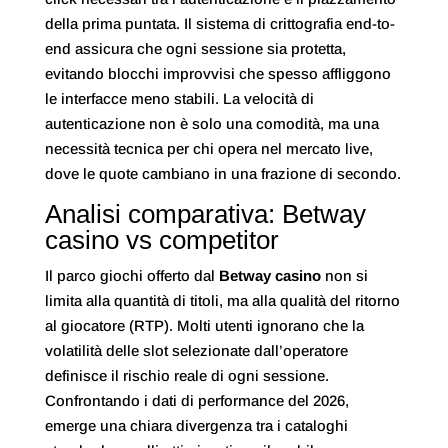
della prima puntata. Il sistema di crittografia end-to-
end assicura che ogni sessione sia protetta,
evitando blocchi improvvisi che spesso affliggono
le interfacce meno stabili. La velocità di
autenticazione non è solo una comodità, ma una
necessità tecnica per chi opera nel mercato live,
dove le quote cambiano in una frazione di secondo.
Analisi comparativa: Betway
casino vs competitor
Il parco giochi offerto dal
Betway casino
non si
limita alla quantità di titoli, ma alla qualità del ritorno
al giocatore (RTP). Molti utenti ignorano che la
volatilità delle slot selezionate dall’operatore
definisce il rischio reale di ogni sessione.
Confrontando i dati di performance del 2026,
emerge una chiara divergenza tra i cataloghi