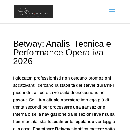
Betway: Analisi Tecnica e
Performance Operativa
2026
I giocatori professionisti non cercano promozioni
accattivanti, cercano la stabilità dei server durante i
picchi di traffico e la velocità di esecuzione nel
payout. Se il tuo attuale operatore impiega più di
trenta secondi per processare una transazione
interna o se la navigazione tra le sezioni live risulta
frammentata, stai letteralmente regalando vantaggio
alla casa. Esaminare
Betway
significa mettere sotto