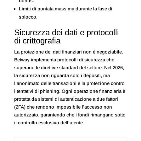
bonus.
Limiti di puntata massima durante la fase di
sblocco.
Sicurezza dei dati e protocolli
di crittografia
La protezione dei dati finanziari non è negoziabile.
Betway implementa protocolli di sicurezza che
superano le direttive standard del settore. Nel 2026,
la sicurezza non riguarda solo i depositi, ma
l’anonimato delle transazioni e la protezione contro
i tentativi di phishing. Ogni operazione finanziaria è
protetta da sistemi di autenticazione a due fattori
(2FA) che rendono impossibile l’accesso non
autorizzato, garantendo che i fondi rimangano sotto
il controllo esclusivo dell’utente.