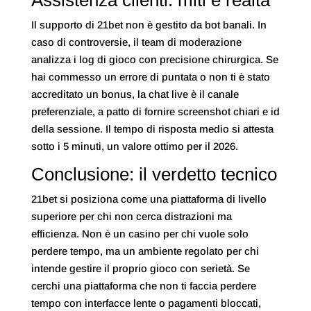
Assistenza clienti: miti e realtà
Il supporto di 21bet non è gestito da bot banali. In
caso di controversie, il team di moderazione
analizza i log di gioco con precisione chirurgica. Se
hai commesso un errore di puntata o non ti è stato
accreditato un bonus, la chat live è il canale
preferenziale, a patto di fornire screenshot chiari e id
della sessione. Il tempo di risposta medio si attesta
sotto i 5 minuti, un valore ottimo per il 2026.
Conclusione: il verdetto tecnico
21bet si posiziona come una piattaforma di livello
superiore per chi non cerca distrazioni ma
efficienza. Non è un casino per chi vuole solo
perdere tempo, ma un ambiente regolato per chi
intende gestire il proprio gioco con serietà. Se
cerchi una piattaforma che non ti faccia perdere
tempo con interfacce lente o pagamenti bloccati,