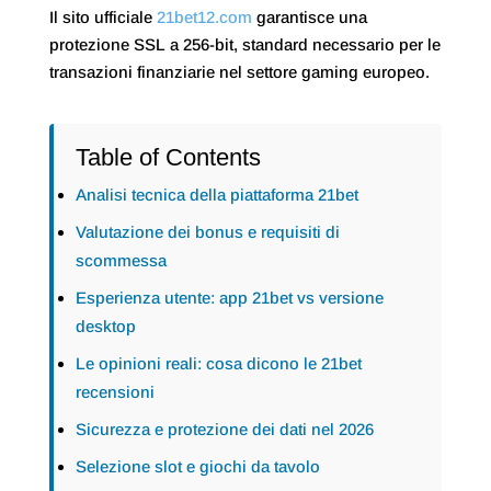
Il sito ufficiale
21bet12.com
garantisce una
protezione SSL a 256-bit, standard necessario per le
transazioni finanziarie nel settore gaming europeo.
Table of Contents
Analisi tecnica della piattaforma 21bet
Valutazione dei bonus e requisiti di
scommessa
Esperienza utente: app 21bet vs versione
desktop
Le opinioni reali: cosa dicono le 21bet
recensioni
Sicurezza e protezione dei dati nel 2026
Selezione slot e giochi da tavolo