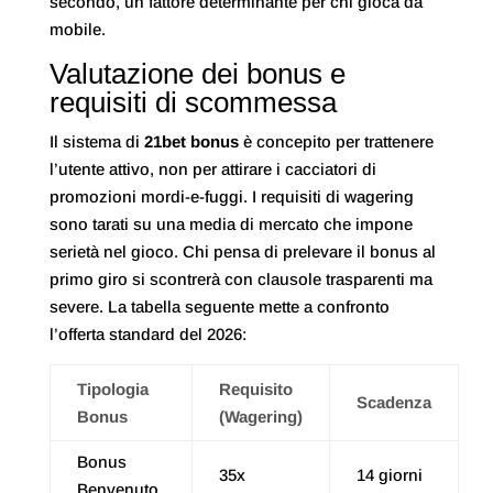
secondo, un fattore determinante per chi gioca da
mobile.
Valutazione dei bonus e
requisiti di scommessa
Il sistema di
21bet bonus
è concepito per trattenere
l’utente attivo, non per attirare i cacciatori di
promozioni mordi-e-fuggi. I requisiti di wagering
sono tarati su una media di mercato che impone
serietà nel gioco. Chi pensa di prelevare il bonus al
primo giro si scontrerà con clausole trasparenti ma
severe. La tabella seguente mette a confronto
l’offerta standard del 2026:
Tipologia
Requisito
Scadenza
Bonus
(Wagering)
Bonus
35x
14 giorni
Benvenuto