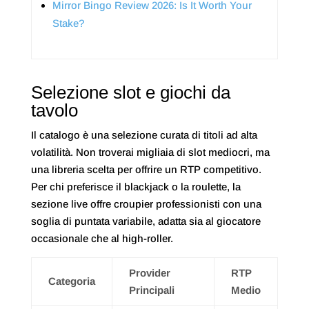
Mirror Bingo Review 2026: Is It Worth Your
Stake?
Selezione slot e giochi da
tavolo
Il catalogo è una selezione curata di titoli ad alta
volatilità. Non troverai migliaia di slot mediocri, ma
una libreria scelta per offrire un RTP competitivo.
Per chi preferisce il blackjack o la roulette, la
sezione live offre croupier professionisti con una
soglia di puntata variabile, adatta sia al giocatore
occasionale che al high-roller.
Provider
RTP
Categoria
Principali
Medio